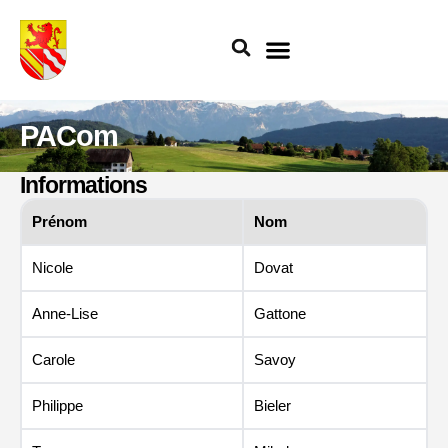
Aller
au
contenu
PACom
Informations
Prénom
Nom
Nicole
Dovat
Anne-Lise
Gattone
Carole
Savoy
Philippe
Bieler