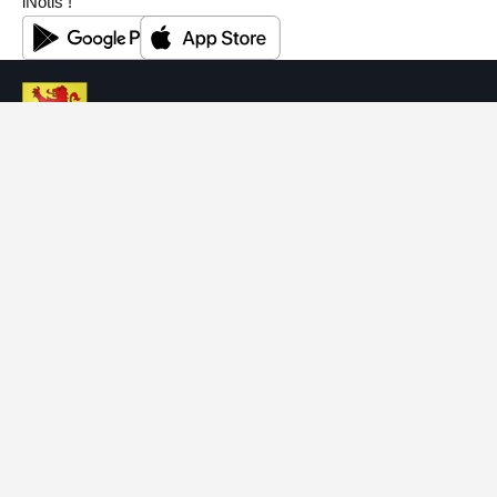
iNotis !
Commune de Maracon
Rte du Village 11
1613 Maracon
Greffe municipal
+41 21 907 81 25
greffe@maracon.ch
14h30 à 16h30
Lundi
8h30 à 11h30
Jeudi
Bourse
+41 21 907 81 25
bourse@maracon.ch
Office de la population
+41 21 907 81 25
population@maracon.ch