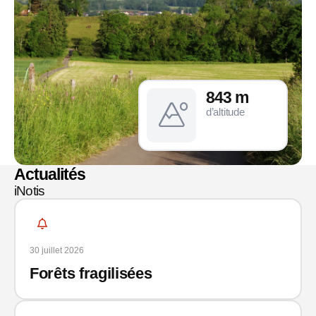
843 m
d’altitude
Actualités
iNotis