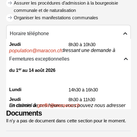
Assurer les procédures d’admission à la bourgeoisie
communale et de naturalisation
Organiser les manifestations communales
Horaire téléphone
Jeudi
8h30 à 10h30
ou sur rendez-vous en adressant une demande à
population@maracon.ch
Fermetures exceptionnelles
er
du 1
au 14 août 2026
Lundi
14h30 à 16h30
Jeudi
8h30 à 11h30
En dehors de ces heures, vous pouvez nous adresser un courriel à
greffe@maracon.ch
Documents
Il n'y a pas de document dans cette section pour le moment.